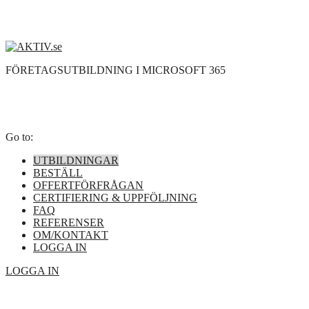
FÖRETAGSUTBILDNING I MICROSOFT 365
Go to:
UTBILDNINGAR
BESTÄLL
OFFERTFÖRFRÅGAN
CERTIFIERING & UPPFÖLJNING
FAQ
REFERENSER
OM/KONTAKT
LOGGA IN
LOGGA IN
"Mycket bra, kan varmt rekommendera!
Väldigt pedagogiska videos och jättebra övningsdokument."