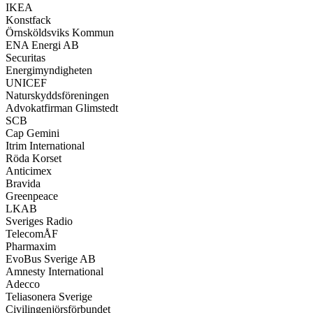
IKEA
Konstfack
Örnsköldsviks Kommun
ENA Energi AB
Securitas
Energimyndigheten
UNICEF
Naturskyddsföreningen
Advokatfirman Glimstedt
SCB
Cap Gemini
Itrim International
Röda Korset
Anticimex
Bravida
Greenpeace
LKAB
Sveriges Radio
TelecomÅF
Pharmaxim
EvoBus Sverige AB
Amnesty International
Adecco
Teliasonera Sverige
Civilingenjörsförbundet