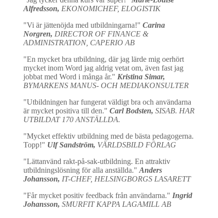
Alfredsson,
EKONOMICHEF, ELOGISTIK
"Vi är jättenöjda med utbildningarna!"
Carina
Norgren,
DIRECTOR OF FINANCE &
ADMINISTRATION, CAPERIO AB
"En mycket bra utbildning, där jag lärde mig oerhört
mycket inom Word jag aldrig vetat om, även fast jag
jobbat med Word i många år."
Kristina Simar,
BYMARKENS MANUS- OCH MEDIAKONSULTER
"Utbildningen har fungerat väldigt bra och användarna
är mycket positiva till den."
Carl Bodsten,
SISAB. HAR
UTBILDAT 170 ANSTÄLLDA.
"Mycket effektiv utbildning med de bästa pedagogerna.
Topp!"
Ulf Sandström,
VÄRLDSBILD FÖRLAG
"Lättanvänd rakt-på-sak-utbildning. En attraktiv
utbildningslösning för alla anställda."
Anders
Johansson,
IT-CHEF, HELSINGBORGS LASARETT
"Får mycket positiv feedback från användarna."
Ingrid
Johansson,
SMURFIT KAPPA LAGAMILL AB