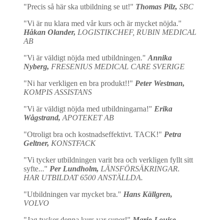
"Precis så här ska utbildning se ut!"
Thomas Pilz,
SBC
"Vi är nu klara med vår kurs och är mycket nöjda."
Håkan Olander,
LOGISTIKCHEF, RUBIN MEDICAL
AB
"Vi är väldigt nöjda med utbildningen."
Annika
Nyberg,
FRESENIUS MEDICAL CARE SVERIGE
"Ni har verkligen en bra produkt!!"
Peter Westman,
KOMPIS ASSISTANS
"Vi är väldigt nöjda med utbildningarna!"
Erika
Wågstrand,
APOTEKET AB
"Otroligt bra och kostnadseffektivt. TACK!"
Petra
Geltner,
KONSTFACK
"Vi tycker utbildningen varit bra och verkligen fyllt sitt
syfte..."
Per Lundholm,
LÄNSFÖRSÄKRINGAR.
HAR UTBILDAT 6500 ANSTÄLLDA.
"Utbildningen var mycket bra."
Hans Källgren,
VOLVO
"Jag tycker denna kurs var super!"
Marie-Louise