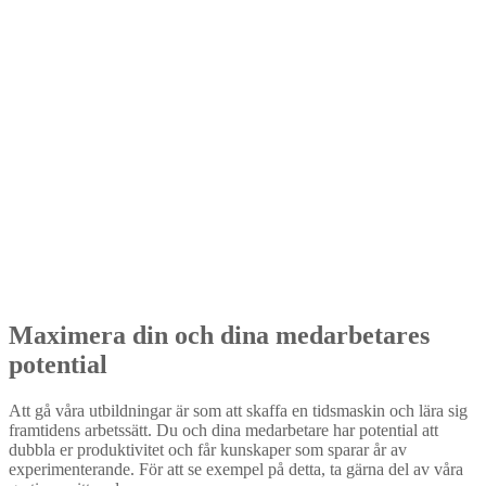
Erika Lövqvist,
FOXWAY FINANCE
"Rakt igenom jättepedagogiska utbildare."
William O'Brien,
KATRINEHOLMS KOMMUN
"Mycket bra utbildning och upplägg. Detta upplägg med att titta på
inspelade filmer, när man vill och hur många gånger man vill och
behöver, passade mig perfekt! Lärarna superbra och pedagogiska."
Tedd Telleskog,
PEAB ANLÄGGNING AB
"Mycket bra utbildning!"
Susanne Jansson,
TILLVÄXTVERKET
Maximera din och dina medarbetares
potential
Att gå våra utbildningar är som att skaffa en tidsmaskin och lära sig
framtidens arbetssätt. Du och dina medarbetare har potential att
dubbla er produktivitet och får kunskaper som sparar år av
experimenterande. För att se exempel på detta, ta gärna del av våra