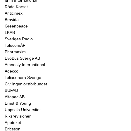
Itrim International
Röda Korset
Anticimex
Bravida
Greenpeace
LKAB
Sveriges Radio
TelecomÅF
Pharmaxim
EvoBus Sverige AB
Amnesty International
Adecco
Teliasonera Sverige
Civilingenjörsförbundet
BUFAB
Alfapac AB
Ernst & Young
Uppsala Universitet
Riksrevisionen
Apoteket
Ericsson