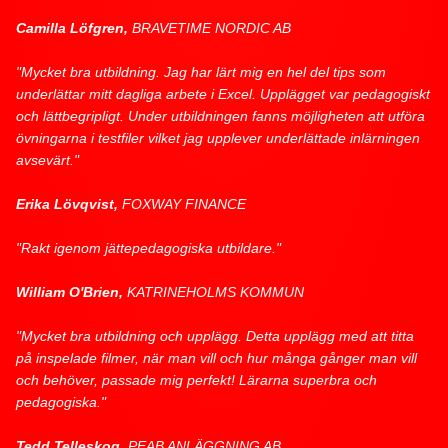
Camilla Löfgren,
BRAVETIME NORDIC AB
"Mycket bra utbildning. Jag har lärt mig en hel del tips som
underlättar mitt dagliga arbete i Excel. Upplägget var pedagogiskt
och lättbegripligt. Under utbildningen fanns möjligheten att utföra
övningarna i testfiler vilket jag upplever underlättade inlärningen
avsevärt."
Erika Lövqvist,
FOXWAY FINANCE
"Rakt igenom jättepedagogiska utbildare."
William O'Brien,
KATRINEHOLMS KOMMUN
"Mycket bra utbildning och upplägg. Detta upplägg med att titta
på inspelade filmer, när man vill och hur många gånger man vill
och behöver, passade mig perfekt! Lärarna superbra och
pedagogiska."
Tedd Telleskog,
PEAB ANLÄGGNING AB