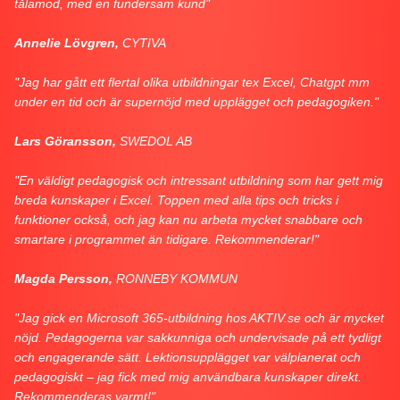
tålamod, med en fundersam kund"
Annelie Lövgren,
CYTIVA
"Jag har gått ett flertal olika utbildningar tex Excel, Chatgpt mm
under en tid och är supernöjd med upplägget och pedagogiken."
Lars Göransson,
SWEDOL AB
"En väldigt pedagogisk och intressant utbildning som har gett mig
breda kunskaper i Excel. Toppen med alla tips och tricks i
funktioner också, och jag kan nu arbeta mycket snabbare och
smartare i programmet än tidigare. Rekommenderar!"
Magda Persson,
RONNEBY KOMMUN
"Jag gick en Microsoft 365-utbildning hos AKTIV.se och är mycket
nöjd. Pedagogerna var sakkunniga och undervisade på ett tydligt
och engagerande sätt. Lektionsupplägget var välplanerat och
pedagogiskt – jag fick med mig användbara kunskaper direkt.
Rekommenderas varmt!"