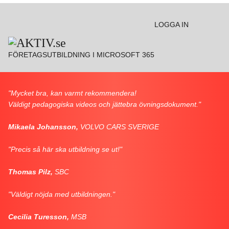
Go to:
LOGGA IN
FÖRETAGSUTBILDNING I MICROSOFT 365
"Mycket bra, kan varmt rekommendera!
Väldigt pedagogiska videos och jättebra övningsdokument."
Mikaela Johansson,
VOLVO CARS SVERIGE
"Precis så här ska utbildning se ut!"
Thomas Pilz,
SBC
"Väldigt nöjda med utbildningen."
Cecilia Turesson,
MSB