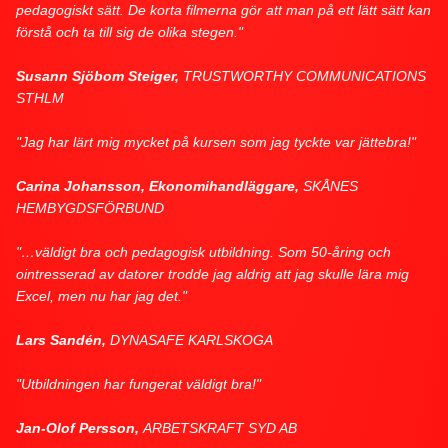
pedagogiskt sätt. De korta filmerna gör att man på ett lätt sätt kan
förstå och ta till sig de olika stegen."
Susann Sjöbom Steiger,
TRUSTWORTHY COMMUNICATIONS
STHLM
"Jag har lärt mig mycket på kursen som jag tyckte var jättebra!"
Carina Johansson, Ekonomihandläggare,
SKÅNES
HEMBYGDSFÖRBUND
"…väldigt bra och pedagogisk utbildning. Som 50-åring och
ointresserad av datorer trodde jag aldrig att jag skulle lära mig
Excel, men nu har jag det."
Lars Sandén,
DYNASAFE KARLSKOGA
"Utbildningen har fungerat väldigt bra!"
Jan-Olof Persson,
ARBETSKRAFT SYD AB