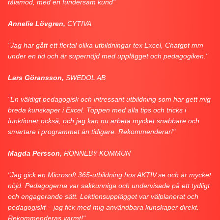
tålamod, med en fundersam kund"
Annelie Lövgren,
CYTIVA
"Jag har gått ett flertal olika utbildningar tex Excel, Chatgpt mm
under en tid och är supernöjd med upplägget och pedagogiken."
Lars Göransson,
SWEDOL AB
"En väldigt pedagogisk och intressant utbildning som har gett mig
breda kunskaper i Excel. Toppen med alla tips och tricks i
funktioner också, och jag kan nu arbeta mycket snabbare och
smartare i programmet än tidigare. Rekommenderar!"
Magda Persson,
RONNEBY KOMMUN
"Jag gick en Microsoft 365-utbildning hos AKTIV.se och är mycket
nöjd. Pedagogerna var sakkunniga och undervisade på ett tydligt
och engagerande sätt. Lektionsupplägget var välplanerat och
pedagogiskt – jag fick med mig användbara kunskaper direkt.
Rekommenderas varmt!"