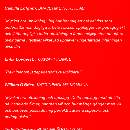
Camilla Löfgren,
BRAVETIME NORDIC AB
"Mycket bra utbildning. Jag har lärt mig en hel del tips som
underlättar mitt dagliga arbete i Excel. Upplägget var pedagogiskt
och lättbegripligt. Under utbildningen fanns möjligheten att utföra
övningarna i testfiler vilket jag upplever underlättade inlärningen
avsevärt."
Erika Lövqvist,
FOXWAY FINANCE
"Rakt igenom jättepedagogiska utbildare."
William O'Brien,
KATRINEHOLMS KOMMUN
"Mycket bra utbildning och upplägg. Detta upplägg med att titta
på inspelade filmer, när man vill och hur många gånger man vill
och behöver, passade mig perfekt! Lärarna superbra och
pedagogiska."
Tedd Telleskog,
PEAB ANLÄGGNING AB