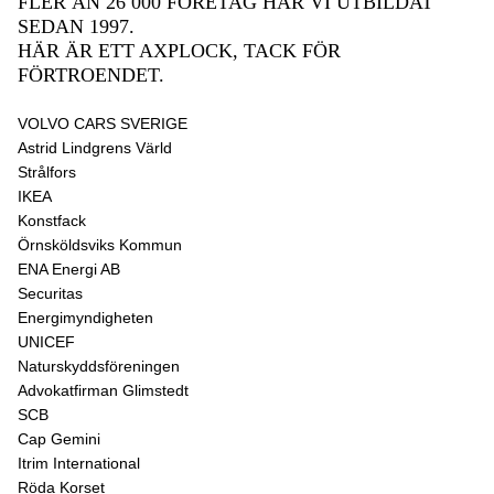
FLER ÄN 26 000 FÖRETAG HAR VI UTBILDAT
SEDAN 1997.
HÄR ÄR ETT AXPLOCK, TACK FÖR
FÖRTROENDET.
VOLVO CARS SVERIGE
Astrid Lindgrens Värld
Strålfors
IKEA
Konstfack
Örnsköldsviks Kommun
ENA Energi AB
Securitas
Energimyndigheten
UNICEF
Naturskyddsföreningen
Advokatfirman Glimstedt
SCB
Cap Gemini
Itrim International
Röda Korset