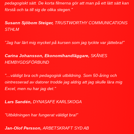
pedagogiskt sätt. De korta filmerna gör att man på ett lätt sätt kan
förstå och ta till sig de olika stegen."
Susann Sjöbom Steiger,
TRUSTWORTHY COMMUNICATIONS
STHLM
"Jag har lärt mig mycket på kursen som jag tyckte var jättebra!"
Carina Johansson, Ekonomihandläggare,
SKÅNES
HEMBYGDSFÖRBUND
"…väldigt bra och pedagogisk utbildning. Som 50-åring och
ointresserad av datorer trodde jag aldrig att jag skulle lära mig
Excel, men nu har jag det."
Lars Sandén,
DYNASAFE KARLSKOGA
"Utbildningen har fungerat väldigt bra!"
Jan-Olof Persson,
ARBETSKRAFT SYD AB