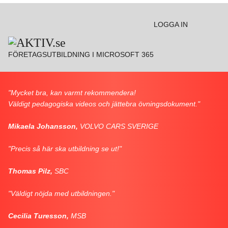
Go to:
LOGGA IN
FÖRETAGSUTBILDNING I MICROSOFT 365
"Mycket bra, kan varmt rekommendera!
Väldigt pedagogiska videos och jättebra övningsdokument."
Mikaela Johansson,
VOLVO CARS SVERIGE
"Precis så här ska utbildning se ut!"
Thomas Pilz,
SBC
"Väldigt nöjda med utbildningen."
Cecilia Turesson,
MSB