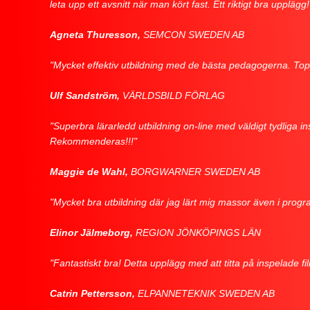
leta upp ett avsnitt när man kört fast. Ett riktigt bra upplägg!
Agneta Thuresson,
SEMCON SWEDEN AB
"Mycket effektiv utbildning med de bästa pedagogerna. Top
Ulf Sandström,
VÄRLDSBILD FÖRLAG
"Superbra lärarledd utbildning on-line med väldigt tydliga i
Rekommenderas!!!"
Maggie de Wahl,
BORGWARNER SWEDEN AB
"Mycket bra utbildning där jag lärt mig massor även i program 
Elinor Jälmeborg,
REGION JÖNKÖPINGS LÄN
"Fantastiskt bra! Detta upplägg med att titta på inspelade
Catrin Pettersson,
ELPANNETEKNIK SWEDEN AB