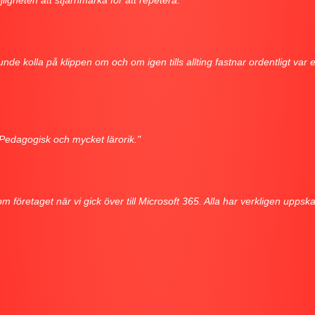
ligheten att stjärnmärka för att repetera."
unde kolla på klippen om och om igen tills allting fastnar ordentligt var 
Pedagogisk och mycket lärorik."
m företaget när vi gick över till Microsoft 365. Alla har verkligen upps