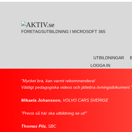
FÖRETAGSUTBILDNING I MICROSOFT 365
Go to:
UTBILDNINGAR
LOGGA IN
"Mycket bra, kan varmt rekommendera!
Väldigt pedagogiska videos och jättebra övningsdokument.
Mikaela Johansson,
VOLVO CARS SVERIGE
"Precis så här ska utbildning se ut!"
Thomas Pilz,
SBC