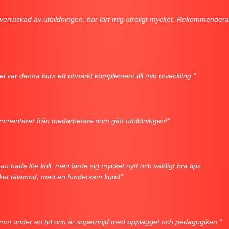
 överraskad av utbildningen, har lärt mig otroligt mycket. Rekommendera
el var denna kurs ett utmärkt komplement till min utveckling."
ommentarer från medarbetare som gått utbildningen!"
an hade lite koll, men lärde sig mycket nytt och väldigt bra tips.
ycket tålamod, med en fundersam kund"
tgpt mm under en tid och är supernöjd med upplägget och pedagogiken."