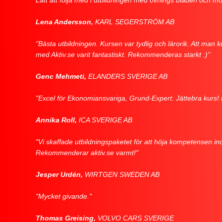
Lätt att följa med i utbildningen med övnings bladen och möj
Lena Andersson,
KARL SEGERSTRÖM AB
"Bästa utbildningen. Kursen var tydlig och lärorik. Att man k
med Aktiv.se varit fantastiskt. Rekommenderas starkt :)"
Genc Mehmeti,
ELANDERS SVERIGE AB
"Excel för Ekonomiansvariga, Grund-Expert: Jättebra kurs! 
Annika Roll,
ICA SVERIGE AB
"Vi skaffade utbildningspaketet för att höja kompetensen ino
Rekommenderar aktiv.se varmt!"
Jesper Urdén,
WIRTGEN SWEDEN AB
"Mycket givande."
Thomas Greising,
VOLVO CARS SVERIGE