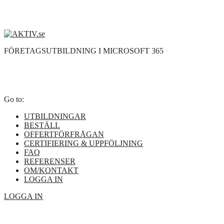
FÖRETAGSUTBILDNING I MICROSOFT 365
Go to:
UTBILDNINGAR
BESTÄLL
OFFERTFÖRFRÅGAN
CERTIFIERING & UPPFÖLJNING
FAQ
REFERENSER
OM/KONTAKT
LOGGA IN
LOGGA IN
"Mycket bra, kan varmt rekommendera!
Väldigt pedagogiska videos och jättebra övningsdokument."